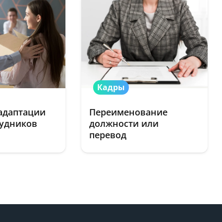
Кадры
адаптации
Переименование
рудников
должности или
перевод