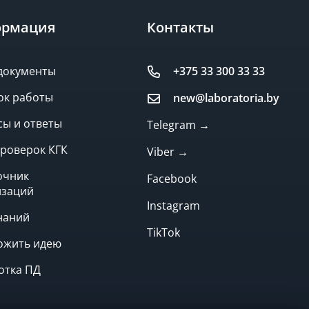
рмация
Контакты
документы
+375 33 300 33 33
ок работы
new@laboratoria.by
ы и ответы
Telegram →
роверок КГК
Viber →
очник
Facebook
изаций
Instagram
наний
TikTok
ожить идею
отка ПД