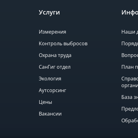
Услуги
Инфо
Измерения
Наши 
Контроль выбросов
Поряд
Охрана труда
Вопрос
СанГиг отдел
План п
Экология
Справ
орган
Аутсорсинг
База з
Цены
Предл
Вакансии
Обраб