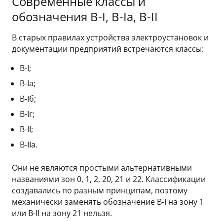
Современные классы и
обозначения В-I, В-Iа, В-II
В старых правилах устройства электроустановок и
документации предприятий встречаются классы:
В-I;
В-Iа;
В-Iб;
В-Iг;
В-II;
В-IIа.
Они не являются простыми альтернативными
названиями зон 0, 1, 2, 20, 21 и 22. Классификации
создавались по разным принципам, поэтому
механически заменять обозначение В-I на зону 1
или В-II на зону 21 нельзя.