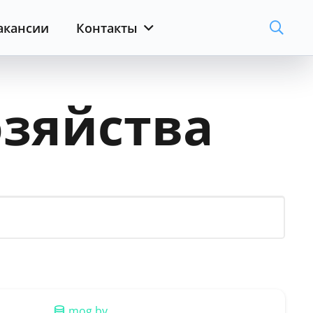
акансии
Контакты
озяйства
mog.by