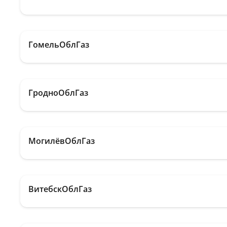
ГомельОблГаз
ГродноОблГаз
МогилёвОблГаз
ВитебскОблГаз