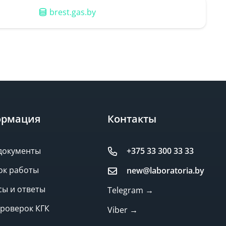
brest.gas.by
рмация
Контакты
документы
+375 33 300 33 33
ок работы
new@laboratoria.by
ы и ответы
Telegram →
роверок КГК
Viber →