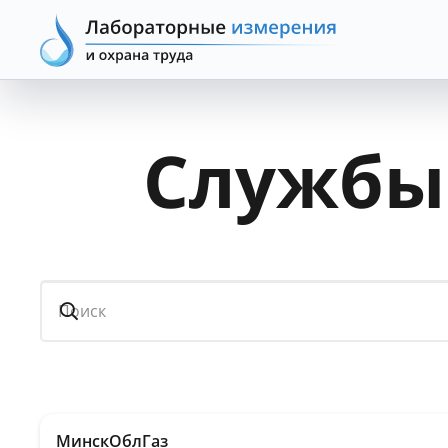
Службы 
МинскОблГаз