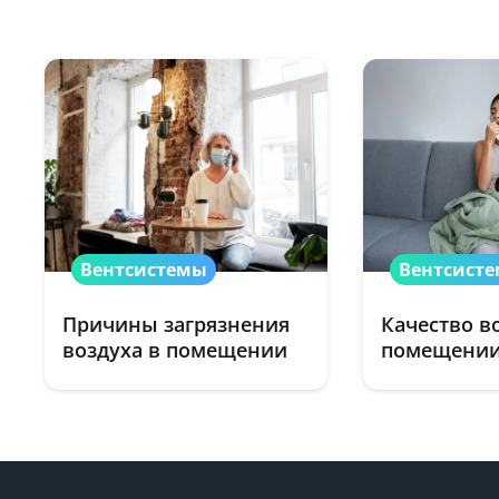
Вентсистемы
Вентсист
Причины загрязнения
Качество в
воздуха в помещении
помещени