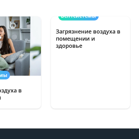
Вентсистемы
Загрязнение воздуха в
помещении и
здоровье
емы
оздуха в
и