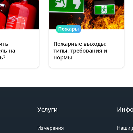
Пожары
ить
Пожарные выходы:
ль на
типы, требования и
ть?
нормы
Услуги
Инфо
Измерения
Наши 