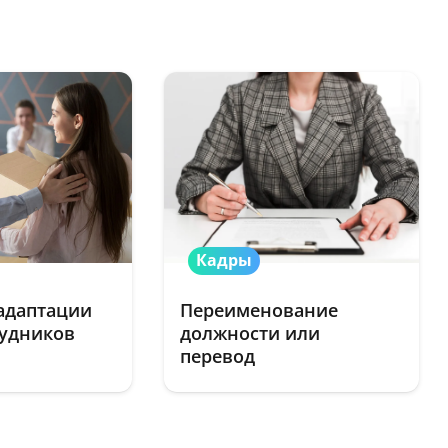
Кадры
адаптации
Переименование
рудников
должности или
перевод