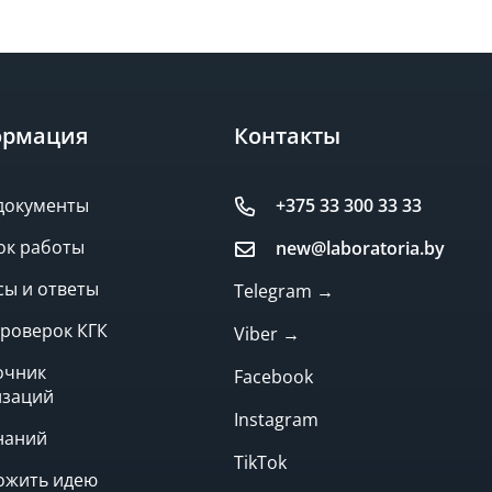
рмация
Контакты
документы
+375 33 300 33 33
ок работы
new@laboratoria.by
ы и ответы
Telegram →
роверок КГК
Viber →
очник
Facebook
изаций
Instagram
наний
TikTok
ожить идею