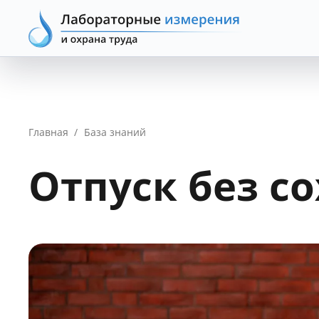
Главная
/
База знаний
Отпуск без с