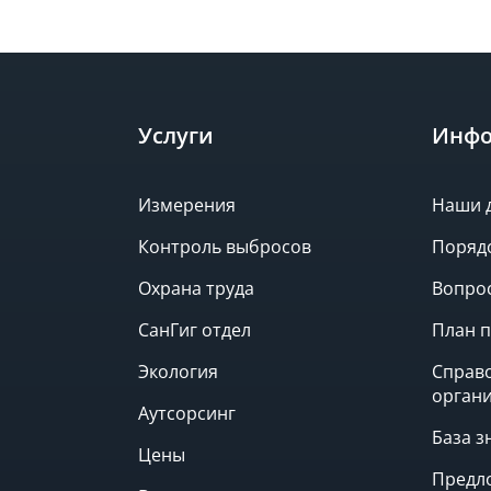
Услуги
Инфо
Измерения
Наши 
Контроль выбросов
Поряд
Охрана труда
Вопрос
СанГиг отдел
План п
Экология
Справ
орган
Аутсорсинг
База з
Цены
Предл