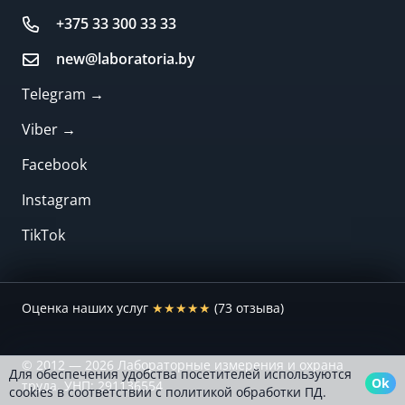
+375 33 300 33 33
new@laboratoria.by
Telegram →
Viber →
Facebook
Instagram
TikTok
Оценка наших услуг
★★★★★
(73 отзыва)
© 2012 — 2026 Лабораторные измерения и охрана
Для обеспечения удобства посетителей используются
Ok
труда, УНП: 291136554
cookies в соответствии с политикой обработки ПД.