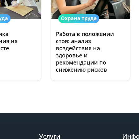
уда
Охрана труда
ика
Работа в положении
ния на
стоя: анализ
есте
воздействия на
здоровье и
рекомендации по
снижению рисков
Услуги
Инфо