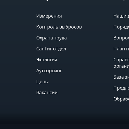
Измерения
Наши 
Контроль выбросов
Поряд
Охрана труда
Вопрос
СанГиг отдел
План п
Экология
Справ
орган
Аутсорсинг
База з
Цены
Предл
Вакансии
Обраб