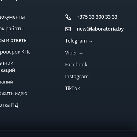
документы
+375 33 300 33 33
ок работы
new@laboratoria.by
ы и ответы
Telegram →
роверок КГК
Viber →
очник
Facebook
изаций
Instagram
наний
TikTok
ожить идею
отка ПД