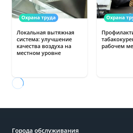
Охрана труда
Охрана тр
Локальная вытяжная
Профилакт
система: улучшение
табакокуре
качества воздуха на
рабочем м
местном уровне
Города обслуживания