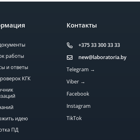
рмация
Контакты
документы
+375 33 300 33 33
ок работы
new@laboratoria.by
ы и ответы
Telegram →
роверок КГК
Viber →
очник
Facebook
изаций
Instagram
наний
TikTok
ожить идею
отка ПД