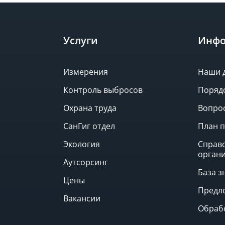
Услуги
Инфо
Измерения
Наши 
Контроль выбросов
Поряд
Охрана труда
Вопрос
СанГиг отдел
План п
Экология
Справ
орган
Аутсорсинг
База з
Цены
Предл
Вакансии
Обраб