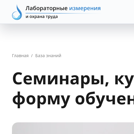
Главная
/
База знаний
Семинары, ку
форму обуче